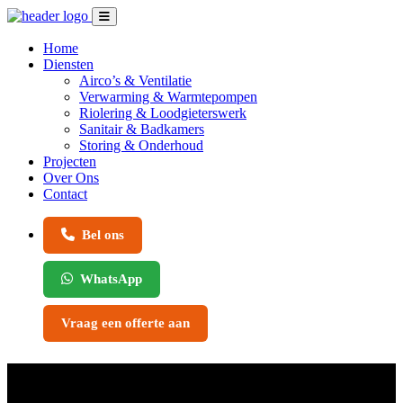
Home
Diensten
Airco’s & Ventilatie
Verwarming & Warmtepompen
Riolering & Loodgieterswerk
Sanitair & Badkamers
Storing & Onderhoud
Projecten
Over Ons
Contact
Bel ons
WhatsApp
Vraag een offerte aan